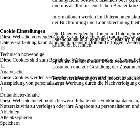
und uns als Ihrem steuerlichen Berater konzip
Informationen werden im Unternehmen aktualis
der Buchführung und Lohnabrechnung bleibt
Cookie-Einstellungen
Die Daten werden bei Ihnen im Unternehmen s
Diese Webseite verwendet Cookies, um Besuchern ein optimales Nutzerer
Datenqualität und -aktualität. Zusätzlich ble
Datenverarbeitung kann dann auch in einem Drittland erfolgen. Weiter
griffbereit bei Ihnen.
Technisch notwendige
Diese Cookies sind zum Betrieb der Webseite notwendig, z.B. zum Sch
Sprechen Sie mit uns als Ihrem steuerliche
Lösungen und zur Gestaltung der Zusammen
Analytische
Diese Cookies werden verwendet, um das Nutzererlebnis weiter zu optim
Terminvereinbarungen sind jederzeit, auch 
Ausspielung von personalisierter Werbung durch die Nachverfolgung de
möglich.
Drittanbieter-Inhalte
Diese Webseite bietet möglicherweise Inhalte oder Funktionalitäten an,
Nutzeraktivität zu verfolgen oder ihre Angebote zu personalisieren und
Ablehnen
Alle akzeptieren
Speichern