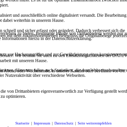
iert.
iert und ausschließlich online digitalisiert versandt. Die Bearbeitung
 dabei weiterhin in unserem Hause.
chnell und sicher erfasst oder geändert. Dadurch verbessert sich die
lebnis zu bieten. Bestimmte Inhalte von Drittanbietern werden nur ang
iben mit dem zukunftsorientierten Belegfluss die Originalbelege jederzei
e Informationen hierzu in der Datenschutzerklärung.
utz vor Hackerangriffen und zur Gewährleistung eines konsistenten un
n Berater! Wir beraten Sie auch zu den Einsatzmöglichkeiten der DATEV
arbeit mit unserem Hause.
ieren. Hierunter fallen auch Statistiken, die dem Webseitenbetreiber v
am Abend oder Wochenende, in unserer Kanzlei oder bei Ihnen vor Ort
r Nutzeraktivität über verschiedene Webseiten.
 die von Drittanbietern eigenverantwortlich zur Verfügung gestellt wer
 zu optimieren.
Startseite
|
Impressum
|
Datenschutz
|
Seite weiterempfehlen